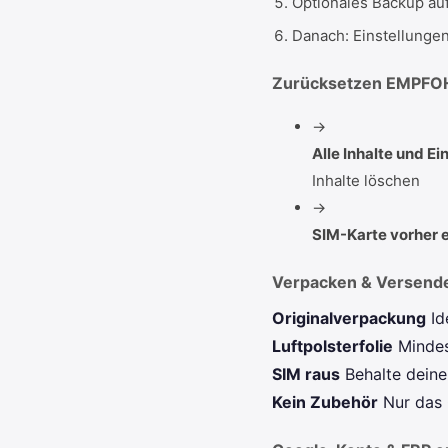
Optionales Backup au
Danach: Einstellung
Zurücksetzen
EMPFO
→
Alle Inhalte und E
Inhalte löschen
→
SIM-Karte vorher
Verpacken & Versend
Originalverpackung
Id
Luftpolsterfolie
Minde
SIM raus
Behalte dein
Kein Zubehör
Nur das