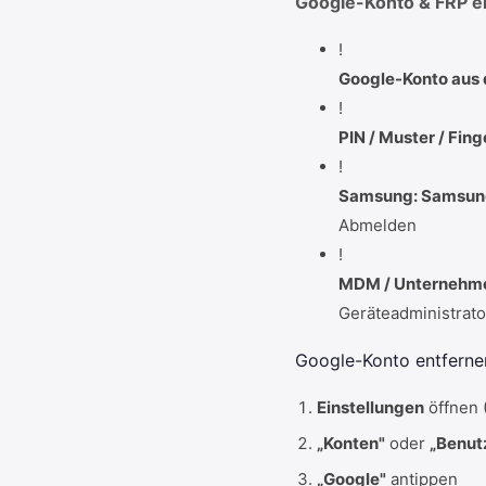
Google-Konto & FRP e
!
Google-Konto aus 
!
PIN / Muster / Fin
!
Samsung: Samsun
Abmelden
!
MDM / Unternehme
Geräteadministrat
Google-Konto entfernen 
Einstellungen
öffnen 
„Konten"
oder
„Benut
„Google"
antippen