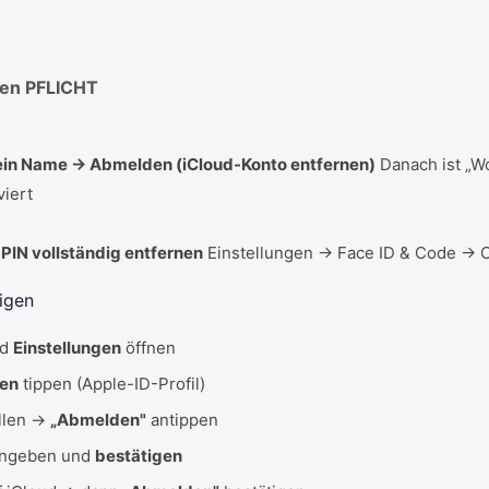
nen
PFLICHT
ein Name → Abmelden (iCloud-Konto entfernen)
Danach ist „Wo
viert
 PIN vollständig entfernen
Einstellungen → Face ID & Code → 
eigen
nd
Einstellungen
öffnen
en
tippen (Apple-ID-Profil)
llen →
„Abmelden"
antippen
ingeben und
bestätigen