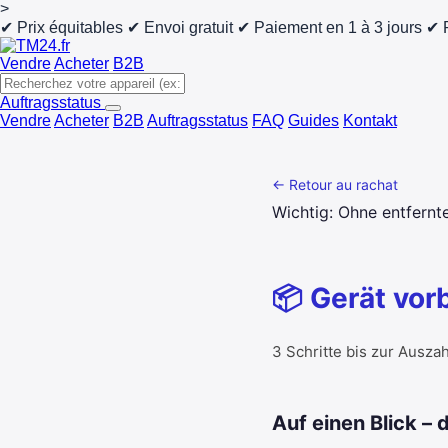
>
✔ Prix équitables
✔ Envoi gratuit
✔ Paiement en 1 à 3 jours
✔ 
Vendre
Acheter
B2B
Auftragsstatus
Vendre
Acheter
B2B
Auftragsstatus
FAQ
Guides
Kontakt
← Retour au rachat
Wichtig: Ohne entfernt
📦 Gerät vor
3 Schritte bis zur Ausza
Auf einen Blick –