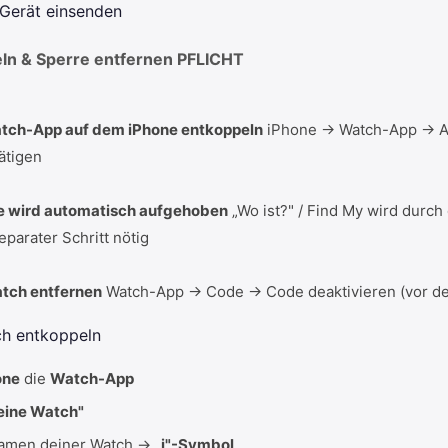
 Gerät einsenden
ln & Sperre entfernen
PFLICHT
tch-App auf dem iPhone entkoppeln
iPhone → Watch-App → A
ätigen
e wird automatisch aufgehoben
„Wo ist?" / Find My wird durch
eparater Schritt nötig
tch entfernen
Watch-App → Code → Code deaktivieren (vor d
tch entkoppeln
one
die
Watch-App
eine Watch"
Namen deiner Watch →
„i"-Symbol