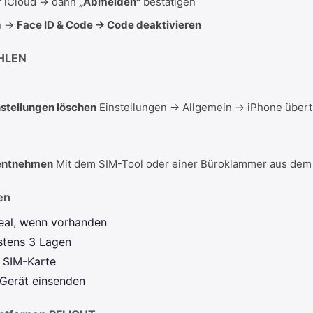
f iCloud → dann
„Abmelden"
bestätigen
en →
Face ID & Code → Code deaktivieren
HLEN
instellungen löschen
Einstellungen → Allgemein → iPhone übert
 entnehmen
Mit dem SIM-Tool oder einer Büroklammer aus dem 
en
eal, wenn vorhanden
stens 3 Lagen
e SIM-Karte
 Gerät einsenden