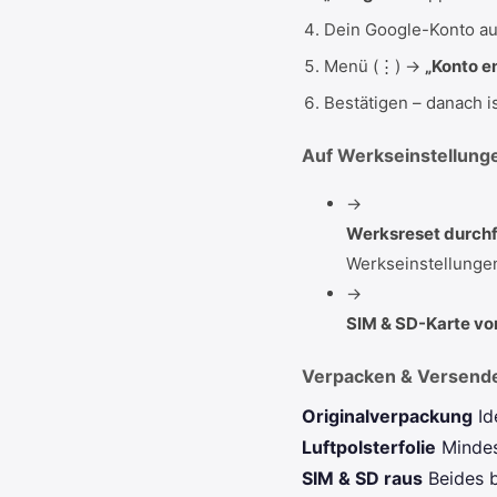
Dein Google-Konto a
Menü (⋮) →
„Konto e
Bestätigen – danach 
Auf Werkseinstellung
→
Werksreset durch
Werkseinstellunge
→
SIM & SD-Karte v
Verpacken & Versend
Originalverpackung
Id
Luftpolsterfolie
Minde
SIM & SD raus
Beides 