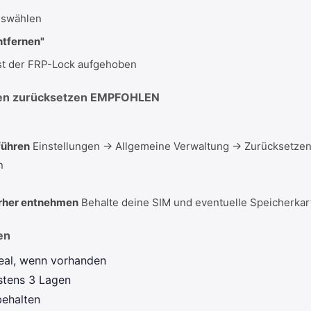
uswählen
ntfernen"
ist der FRP-Lock aufgehoben
en zurücksetzen
EMPFOHLEN
führen
Einstellungen → Allgemeine Verwaltung → Zurücksetze
n
orher entnehmen
Behalte deine SIM und eventuelle Speicherkar
en
eal, wenn vorhanden
stens 3 Lagen
behalten