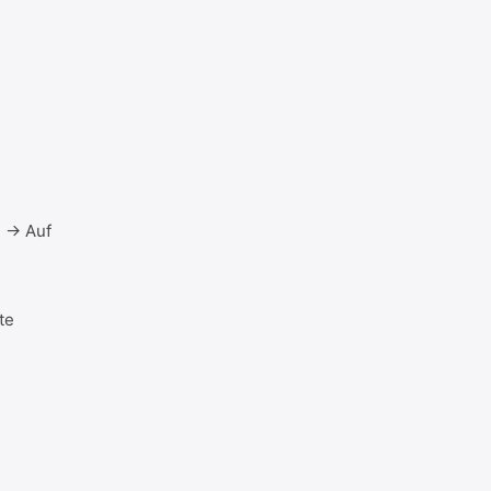
n → Auf
te