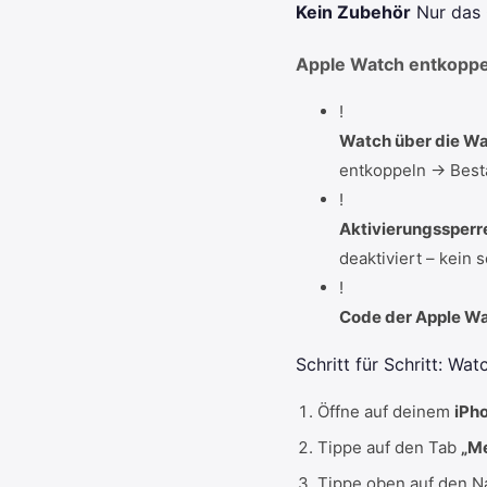
Kein Zubehör
Nur das
Apple Watch entkoppe
!
Watch über die Wa
entkoppeln → Best
!
Aktivierungssperr
deaktiviert – kein s
!
Code der Apple Wa
Schritt für Schritt: Wa
Öffne auf deinem
iPh
Tippe auf den Tab
„M
Tippe oben auf den 