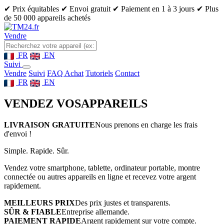
✔ Prix équitables
✔ Envoi gratuit
✔ Paiement en 1 à 3 jours
✔ Plus
de 50 000 appareils achetés
Vendre
FR
EN
Suivi
Vendre
Suivi
FAQ Achat
Tutoriels
Contact
FR
EN
VENDEZ VOS
APPAREILS
LIVRAISON GRATUITE
Nous prenons en charge les frais
d'envoi !
Simple. Rapide. Sûr.
Vendez votre smartphone, tablette, ordinateur portable, montre
connectée ou autres appareils en ligne et recevez votre argent
rapidement.
MEILLEURS PRIX
Des prix justes et transparents.
SÛR & FIABLE
Entreprise allemande.
PAIEMENT RAPIDE
Argent rapidement sur votre compte.