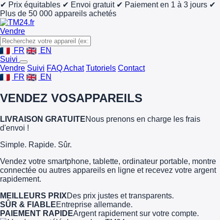
✔ Prix équitables
✔ Envoi gratuit
✔ Paiement en 1 à 3 jours
✔
Plus de 50 000 appareils achetés
Vendre
FR
EN
Suivi
Vendre
Suivi
FAQ Achat
Tutoriels
Contact
FR
EN
VENDEZ VOS
APPAREILS
LIVRAISON GRATUITE
Nous prenons en charge les frais
d'envoi !
Simple. Rapide. Sûr.
Vendez votre smartphone, tablette, ordinateur portable, montre
connectée ou autres appareils en ligne et recevez votre argent
rapidement.
MEILLEURS PRIX
Des prix justes et transparents.
SÛR & FIABLE
Entreprise allemande.
PAIEMENT RAPIDE
Argent rapidement sur votre compte.