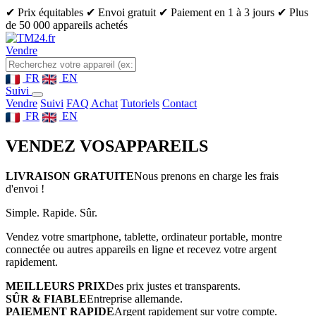
✔ Prix équitables
✔ Envoi gratuit
✔ Paiement en 1 à 3 jours
✔ Plus
de 50 000 appareils achetés
Vendre
FR
EN
Suivi
Vendre
Suivi
FAQ Achat
Tutoriels
Contact
FR
EN
VENDEZ VOS
APPAREILS
LIVRAISON GRATUITE
Nous prenons en charge les frais
d'envoi !
Simple. Rapide. Sûr.
Vendez votre smartphone, tablette, ordinateur portable, montre
connectée ou autres appareils en ligne et recevez votre argent
rapidement.
MEILLEURS PRIX
Des prix justes et transparents.
SÛR & FIABLE
Entreprise allemande.
PAIEMENT RAPIDE
Argent rapidement sur votre compte.