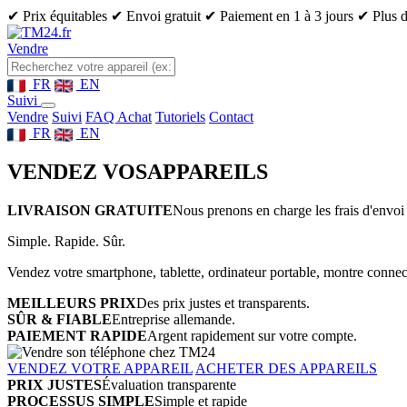
✔ Prix équitables
✔ Envoi gratuit
✔ Paiement en 1 à 3 jours
✔ Plus d
Vendre
FR
EN
Suivi
Vendre
Suivi
FAQ Achat
Tutoriels
Contact
FR
EN
VENDEZ VOS
APPAREILS
LIVRAISON GRATUITE
Nous prenons en charge les frais d'envoi 
Simple. Rapide. Sûr.
Vendez votre smartphone, tablette, ordinateur portable, montre connect
MEILLEURS PRIX
Des prix justes et transparents.
SÛR & FIABLE
Entreprise allemande.
PAIEMENT RAPIDE
Argent rapidement sur votre compte.
VENDEZ VOTRE APPAREIL
ACHETER DES APPAREILS
PRIX JUSTES
Évaluation transparente
PROCESSUS SIMPLE
Simple et rapide