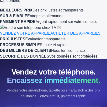
rapidement.
MEILLEURS PRIX
Des prix justes et transparents.
SÛR & FIABLE
Entreprise allemande.
PAIEMENT RAPIDE
Argent rapidement sur votre compte.
VENDEZ VOTRE APPAREIL
ACHETER DES APPAREILS
PRIX JUSTES
Évaluation transparente
PROCESSUS SIMPLE
Simple et rapide
DES MILLIERS DE CLIENTS
Nous font confiance
SÉCURITÉ DES DONNÉES
Vos données sont protégées
Vendez votre téléphone.
Encaissez immédiatement.
Vendez votre smartphone, tablette ou smartwatch à des prix
équitables – envoi gratuit, paiement rapide.