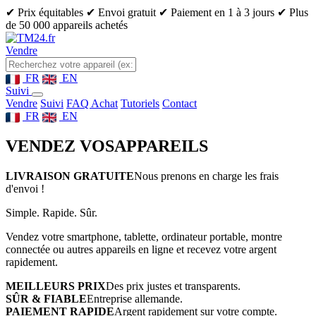
✔ Prix équitables
✔ Envoi gratuit
✔ Paiement en 1 à 3 jours
✔ Plus
de 50 000 appareils achetés
Vendre
FR
EN
Suivi
Vendre
Suivi
FAQ Achat
Tutoriels
Contact
FR
EN
VENDEZ VOS
APPAREILS
LIVRAISON GRATUITE
Nous prenons en charge les frais
d'envoi !
Simple. Rapide. Sûr.
Vendez votre smartphone, tablette, ordinateur portable, montre
connectée ou autres appareils en ligne et recevez votre argent
rapidement.
MEILLEURS PRIX
Des prix justes et transparents.
SÛR & FIABLE
Entreprise allemande.
PAIEMENT RAPIDE
Argent rapidement sur votre compte.