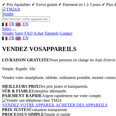
✔ Prix équitables
✔ Envoi gratuit
✔ Paiement en 1 à 3 jours
✔ Plus d
Vendre
FR
EN
Suivi
Vendre
Suivi
FAQ Achat
Tutoriels
Contact
FR
EN
VENDEZ VOS
APPAREILS
LIVRAISON GRATUITE
Nous prenons en charge les frais d'envoi 
Simple. Rapide. Sûr.
Vendez votre smartphone, tablette, ordinateur portable, montre connect
MEILLEURS PRIX
Des prix justes et transparents.
SÛR & FIABLE
Entreprise allemande.
PAIEMENT RAPIDE
Argent rapidement sur votre compte.
VENDEZ VOTRE APPAREIL
ACHETER DES APPAREILS
PRIX JUSTES
Évaluation transparente
PROCESSUS SIMPLE
Simple et rapide