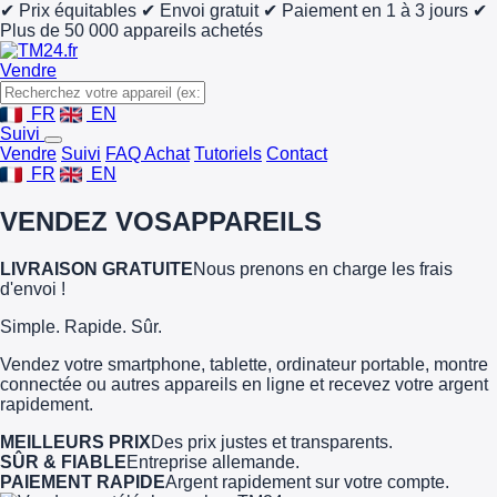
✔ Prix équitables
✔ Envoi gratuit
✔ Paiement en 1 à 3 jours
✔
Plus de 50 000 appareils achetés
Vendre
FR
EN
Suivi
Vendre
Suivi
FAQ Achat
Tutoriels
Contact
FR
EN
VENDEZ VOS
APPAREILS
LIVRAISON GRATUITE
Nous prenons en charge les frais
d'envoi !
Simple. Rapide. Sûr.
Vendez votre smartphone, tablette, ordinateur portable, montre
connectée ou autres appareils en ligne et recevez votre argent
rapidement.
MEILLEURS PRIX
Des prix justes et transparents.
SÛR & FIABLE
Entreprise allemande.
PAIEMENT RAPIDE
Argent rapidement sur votre compte.