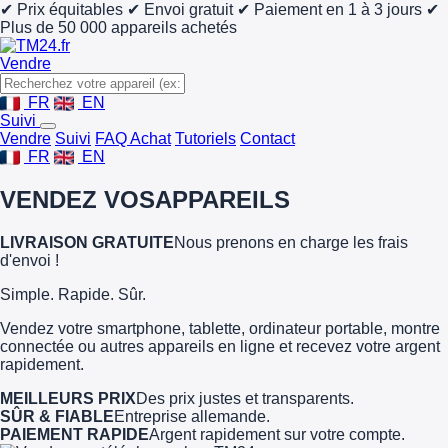
✔ Prix équitables
✔ Envoi gratuit
✔ Paiement en 1 à 3 jours
✔
Plus de 50 000 appareils achetés
Vendre
FR
EN
Suivi
Vendre
Suivi
FAQ Achat
Tutoriels
Contact
FR
EN
VENDEZ VOS
APPAREILS
LIVRAISON GRATUITE
Nous prenons en charge les frais
d'envoi !
Simple. Rapide. Sûr.
Vendez votre smartphone, tablette, ordinateur portable, montre
connectée ou autres appareils en ligne et recevez votre argent
rapidement.
MEILLEURS PRIX
Des prix justes et transparents.
SÛR & FIABLE
Entreprise allemande.
PAIEMENT RAPIDE
Argent rapidement sur votre compte.