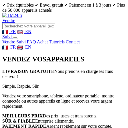
✔ Prix équitables
✔ Envoi gratuit
✔ Paiement en 1 à 3 jours
✔ Plus
de 50 000 appareils achetés
Vendre
FR
EN
Suivi
Vendre
Suivi
FAQ Achat
Tutoriels
Contact
FR
EN
VENDEZ VOS
APPAREILS
LIVRAISON GRATUITE
Nous prenons en charge les frais
d'envoi !
Simple. Rapide. Sûr.
Vendez votre smartphone, tablette, ordinateur portable, montre
connectée ou autres appareils en ligne et recevez votre argent
rapidement.
MEILLEURS PRIX
Des prix justes et transparents.
SÛR & FIABLE
Entreprise allemande.
PAIEMENT RAPIDE
Argent rapidement sur votre compte.