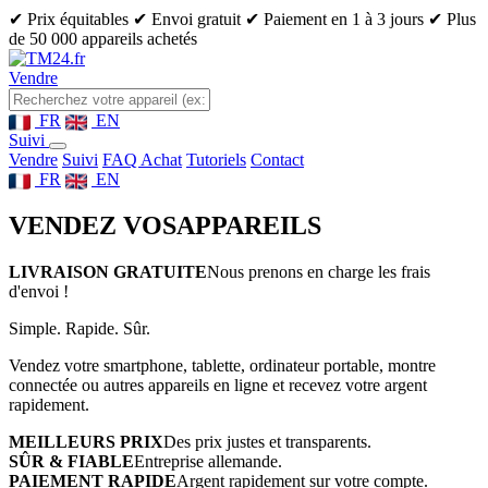
✔ Prix équitables
✔ Envoi gratuit
✔ Paiement en 1 à 3 jours
✔ Plus
de 50 000 appareils achetés
Vendre
FR
EN
Suivi
Vendre
Suivi
FAQ Achat
Tutoriels
Contact
FR
EN
VENDEZ VOS
APPAREILS
LIVRAISON GRATUITE
Nous prenons en charge les frais
d'envoi !
Simple. Rapide. Sûr.
Vendez votre smartphone, tablette, ordinateur portable, montre
connectée ou autres appareils en ligne et recevez votre argent
rapidement.
MEILLEURS PRIX
Des prix justes et transparents.
SÛR & FIABLE
Entreprise allemande.
PAIEMENT RAPIDE
Argent rapidement sur votre compte.