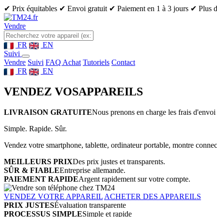
✔ Prix équitables
✔ Envoi gratuit
✔ Paiement en 1 à 3 jours
✔ Plus d
Vendre
FR
EN
Suivi
Vendre
Suivi
FAQ Achat
Tutoriels
Contact
FR
EN
VENDEZ VOS
APPAREILS
LIVRAISON GRATUITE
Nous prenons en charge les frais d'envoi 
Simple. Rapide. Sûr.
Vendez votre smartphone, tablette, ordinateur portable, montre connect
MEILLEURS PRIX
Des prix justes et transparents.
SÛR & FIABLE
Entreprise allemande.
PAIEMENT RAPIDE
Argent rapidement sur votre compte.
VENDEZ VOTRE APPAREIL
ACHETER DES APPAREILS
PRIX JUSTES
Évaluation transparente
PROCESSUS SIMPLE
Simple et rapide