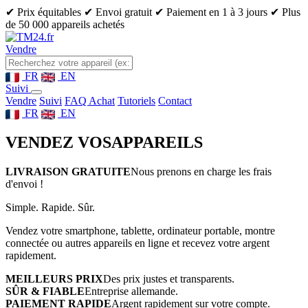
✔ Prix équitables
✔ Envoi gratuit
✔ Paiement en 1 à 3 jours
✔ Plus
de 50 000 appareils achetés
Vendre
FR
EN
Suivi
Vendre
Suivi
FAQ Achat
Tutoriels
Contact
FR
EN
VENDEZ VOS
APPAREILS
LIVRAISON GRATUITE
Nous prenons en charge les frais
d'envoi !
Simple. Rapide. Sûr.
Vendez votre smartphone, tablette, ordinateur portable, montre
connectée ou autres appareils en ligne et recevez votre argent
rapidement.
MEILLEURS PRIX
Des prix justes et transparents.
SÛR & FIABLE
Entreprise allemande.
PAIEMENT RAPIDE
Argent rapidement sur votre compte.