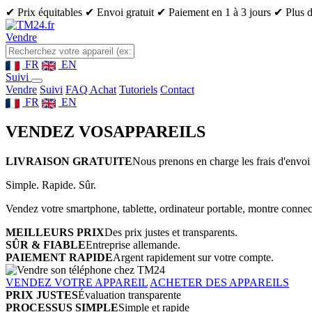
✔ Prix équitables
✔ Envoi gratuit
✔ Paiement en 1 à 3 jours
✔ Plus d
Vendre
FR
EN
Suivi
Vendre
Suivi
FAQ Achat
Tutoriels
Contact
FR
EN
VENDEZ VOS
APPAREILS
LIVRAISON GRATUITE
Nous prenons en charge les frais d'envoi 
Simple. Rapide. Sûr.
Vendez votre smartphone, tablette, ordinateur portable, montre connect
MEILLEURS PRIX
Des prix justes et transparents.
SÛR & FIABLE
Entreprise allemande.
PAIEMENT RAPIDE
Argent rapidement sur votre compte.
VENDEZ VOTRE APPAREIL
ACHETER DES APPAREILS
PRIX JUSTES
Évaluation transparente
PROCESSUS SIMPLE
Simple et rapide