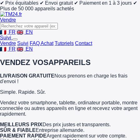
✔ Prix équitables
✔ Envoi gratuit
✔ Paiement en 1 à 3 jours
✔
Plus de 50 000 appareils achetés
Vendre
FR
EN
Suivi
Vendre
Suivi
FAQ Achat
Tutoriels
Contact
FR
EN
VENDEZ VOS
APPAREILS
LIVRAISON GRATUITE
Nous prenons en charge les frais
d'envoi !
Simple. Rapide. Sûr.
Vendez votre smartphone, tablette, ordinateur portable, montre
connectée ou autres appareils en ligne et recevez votre argent
rapidement.
MEILLEURS PRIX
Des prix justes et transparents.
SÛR & FIABLE
Entreprise allemande.
PAIEMENT RAPIDE
Argent rapidement sur votre compte.