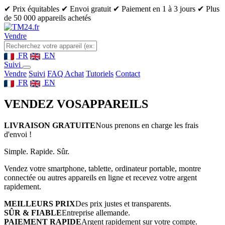
✔ Prix équitables
✔ Envoi gratuit
✔ Paiement en 1 à 3 jours
✔ Plus
de 50 000 appareils achetés
Vendre
FR
EN
Suivi
Vendre
Suivi
FAQ Achat
Tutoriels
Contact
FR
EN
VENDEZ VOS
APPAREILS
LIVRAISON GRATUITE
Nous prenons en charge les frais
d'envoi !
Simple. Rapide. Sûr.
Vendez votre smartphone, tablette, ordinateur portable, montre
connectée ou autres appareils en ligne et recevez votre argent
rapidement.
MEILLEURS PRIX
Des prix justes et transparents.
SÛR & FIABLE
Entreprise allemande.
PAIEMENT RAPIDE
Argent rapidement sur votre compte.