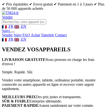
✔ Prix équitables
✔ Envoi gratuit
✔ Paiement en 1 à 3 jours
✔ Plus
de 50 000 appareils achetés
Vendre
FR
EN
Suivi
Vendre
Suivi
FAQ Achat
Tutoriels
Contact
FR
EN
VENDEZ VOS
APPAREILS
LIVRAISON GRATUITE
Nous prenons en charge les frais
d'envoi !
Simple. Rapide. Sûr.
Vendez votre smartphone, tablette, ordinateur portable, montre
connectée ou autres appareils en ligne et recevez votre argent
rapidement.
MEILLEURS PRIX
Des prix justes et transparents.
SÛR & FIABLE
Entreprise allemande.
PAIEMENT RAPIDE
Argent rapidement sur votre compte.