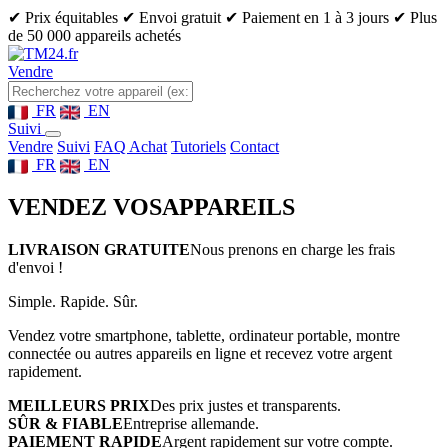
✔ Prix équitables
✔ Envoi gratuit
✔ Paiement en 1 à 3 jours
✔ Plus
de 50 000 appareils achetés
Vendre
FR
EN
Suivi
Vendre
Suivi
FAQ Achat
Tutoriels
Contact
FR
EN
VENDEZ VOS
APPAREILS
LIVRAISON GRATUITE
Nous prenons en charge les frais
d'envoi !
Simple. Rapide. Sûr.
Vendez votre smartphone, tablette, ordinateur portable, montre
connectée ou autres appareils en ligne et recevez votre argent
rapidement.
MEILLEURS PRIX
Des prix justes et transparents.
SÛR & FIABLE
Entreprise allemande.
PAIEMENT RAPIDE
Argent rapidement sur votre compte.