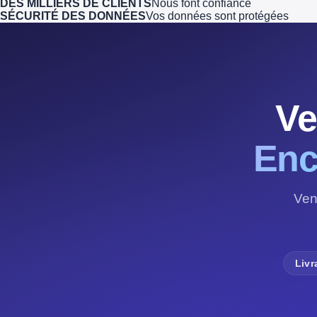
DES MILLIERS DE CLIENTS
Nous font confiance
SÉCURITÉ DES DONNÉES
Vos données sont protégées
Ve
Enc
Ven
Livr