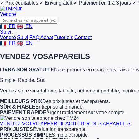
✔ Prix équitables
✔ Envoi gratuit
✔ Paiement en 1 à 3 jours
✔ 
Vendre
FR
EN
Suivi
Vendre
Suivi
FAQ Achat
Tutoriels
Contact
FR
EN
VENDEZ VOS
APPAREILS
LIVRAISON GRATUITE
Nous prenons en charge les frais d'env
Simple. Rapide. Sûr.
Vendez votre smartphone, tablette, ordinateur portable, montre 
MEILLEURS PRIX
Des prix justes et transparents.
SÛR & FIABLE
Entreprise allemande.
PAIEMENT RAPIDE
Argent rapidement sur votre compte.
VENDEZ VOTRE APPAREIL
ACHETER DES APPAREILS
PRIX JUSTES
Évaluation transparente
PROCESSUS SIMPLE
Simple et rapide