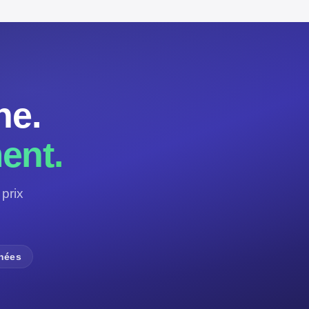
ne.
ent.
prix
nnées