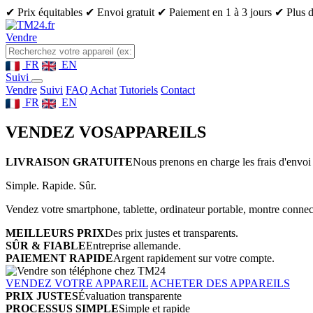
✔ Prix équitables
✔ Envoi gratuit
✔ Paiement en 1 à 3 jours
✔ Plus d
Vendre
FR
EN
Suivi
Vendre
Suivi
FAQ Achat
Tutoriels
Contact
FR
EN
VENDEZ VOS
APPAREILS
LIVRAISON GRATUITE
Nous prenons en charge les frais d'envoi 
Simple. Rapide. Sûr.
Vendez votre smartphone, tablette, ordinateur portable, montre connect
MEILLEURS PRIX
Des prix justes et transparents.
SÛR & FIABLE
Entreprise allemande.
PAIEMENT RAPIDE
Argent rapidement sur votre compte.
VENDEZ VOTRE APPAREIL
ACHETER DES APPAREILS
PRIX JUSTES
Évaluation transparente
PROCESSUS SIMPLE
Simple et rapide