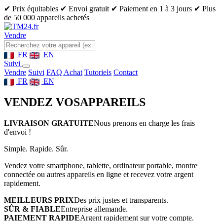
✔ Prix équitables
✔ Envoi gratuit
✔ Paiement en 1 à 3 jours
✔ Plus
de 50 000 appareils achetés
Vendre
FR
EN
Suivi
Vendre
Suivi
FAQ Achat
Tutoriels
Contact
FR
EN
VENDEZ VOS
APPAREILS
LIVRAISON GRATUITE
Nous prenons en charge les frais
d'envoi !
Simple. Rapide. Sûr.
Vendez votre smartphone, tablette, ordinateur portable, montre
connectée ou autres appareils en ligne et recevez votre argent
rapidement.
MEILLEURS PRIX
Des prix justes et transparents.
SÛR & FIABLE
Entreprise allemande.
PAIEMENT RAPIDE
Argent rapidement sur votre compte.