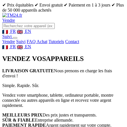
✔ Prix équitables
✔ Envoi gratuit
✔ Paiement en 1 à 3 jours
✔ Plus
de 50 000 appareils achetés
Vendre
FR
EN
Suivi
Vendre
Suivi
FAQ Achat
Tutoriels
Contact
FR
EN
VENDEZ VOS
APPAREILS
LIVRAISON GRATUITE
Nous prenons en charge les frais
d'envoi !
Simple. Rapide. Sûr.
Vendez votre smartphone, tablette, ordinateur portable, montre
connectée ou autres appareils en ligne et recevez votre argent
rapidement.
MEILLEURS PRIX
Des prix justes et transparents.
SÛR & FIABLE
Entreprise allemande.
PAIEMENT RAPIDE
Argent rapidement sur votre compte.