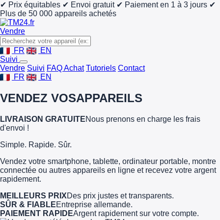
✔ Prix équitables
✔ Envoi gratuit
✔ Paiement en 1 à 3 jours
✔
Plus de 50 000 appareils achetés
Vendre
FR
EN
Suivi
Vendre
Suivi
FAQ Achat
Tutoriels
Contact
FR
EN
VENDEZ VOS
APPAREILS
LIVRAISON GRATUITE
Nous prenons en charge les frais
d'envoi !
Simple. Rapide. Sûr.
Vendez votre smartphone, tablette, ordinateur portable, montre
connectée ou autres appareils en ligne et recevez votre argent
rapidement.
MEILLEURS PRIX
Des prix justes et transparents.
SÛR & FIABLE
Entreprise allemande.
PAIEMENT RAPIDE
Argent rapidement sur votre compte.