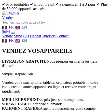
✔ Prix équitables
✔ Envoi gratuit
✔ Paiement en 1 à 3 jours
✔ Plus
de 50 000 appareils achetés
Vendre
FR
EN
Suivi
Vendre
Suivi
FAQ Achat
Tutoriels
Contact
FR
EN
VENDEZ VOS
APPAREILS
LIVRAISON GRATUITE
Nous prenons en charge les frais
d'envoi !
Simple. Rapide. Sûr.
Vendez votre smartphone, tablette, ordinateur portable, montre
connectée ou autres appareils en ligne et recevez votre argent
rapidement.
MEILLEURS PRIX
Des prix justes et transparents.
SÛR & FIABLE
Entreprise allemande.
PAIEMENT RAPIDE
Argent rapidement sur votre compte.