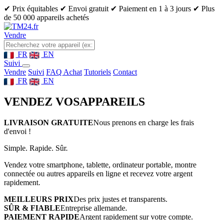
✔ Prix équitables
✔ Envoi gratuit
✔ Paiement en 1 à 3 jours
✔ Plus
de 50 000 appareils achetés
Vendre
FR
EN
Suivi
Vendre
Suivi
FAQ Achat
Tutoriels
Contact
FR
EN
VENDEZ VOS
APPAREILS
LIVRAISON GRATUITE
Nous prenons en charge les frais
d'envoi !
Simple. Rapide. Sûr.
Vendez votre smartphone, tablette, ordinateur portable, montre
connectée ou autres appareils en ligne et recevez votre argent
rapidement.
MEILLEURS PRIX
Des prix justes et transparents.
SÛR & FIABLE
Entreprise allemande.
PAIEMENT RAPIDE
Argent rapidement sur votre compte.