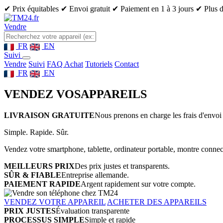
✔ Prix équitables
✔ Envoi gratuit
✔ Paiement en 1 à 3 jours
✔ Plus d
Vendre
FR
EN
Suivi
Vendre
Suivi
FAQ Achat
Tutoriels
Contact
FR
EN
VENDEZ VOS
APPAREILS
LIVRAISON GRATUITE
Nous prenons en charge les frais d'envoi 
Simple. Rapide. Sûr.
Vendez votre smartphone, tablette, ordinateur portable, montre connect
MEILLEURS PRIX
Des prix justes et transparents.
SÛR & FIABLE
Entreprise allemande.
PAIEMENT RAPIDE
Argent rapidement sur votre compte.
VENDEZ VOTRE APPAREIL
ACHETER DES APPAREILS
PRIX JUSTES
Évaluation transparente
PROCESSUS SIMPLE
Simple et rapide