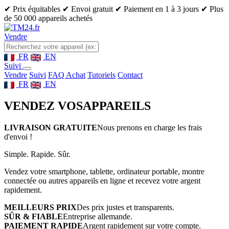
✔ Prix équitables
✔ Envoi gratuit
✔ Paiement en 1 à 3 jours
✔ Plus
de 50 000 appareils achetés
Vendre
FR
EN
Suivi
Vendre
Suivi
FAQ Achat
Tutoriels
Contact
FR
EN
VENDEZ VOS
APPAREILS
LIVRAISON GRATUITE
Nous prenons en charge les frais
d'envoi !
Simple. Rapide. Sûr.
Vendez votre smartphone, tablette, ordinateur portable, montre
connectée ou autres appareils en ligne et recevez votre argent
rapidement.
MEILLEURS PRIX
Des prix justes et transparents.
SÛR & FIABLE
Entreprise allemande.
PAIEMENT RAPIDE
Argent rapidement sur votre compte.