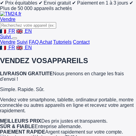
✔ Prix équitables
✔ Envoi gratuit
✔ Paiement en 1 à 3 jours
✔
Plus de 50 000 appareils achetés
Vendre
FR
EN
Suivi
Vendre
Suivi
FAQ Achat
Tutoriels
Contact
FR
EN
VENDEZ VOS
APPAREILS
LIVRAISON GRATUITE
Nous prenons en charge les frais
d'envoi !
Simple. Rapide. Sûr.
Vendez votre smartphone, tablette, ordinateur portable, montre
connectée ou autres appareils en ligne et recevez votre argent
rapidement.
MEILLEURS PRIX
Des prix justes et transparents.
SÛR & FIABLE
Entreprise allemande.
PAIEMENT RAPIDE
Argent rapidement sur votre compte.