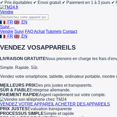
✔ Prix équitables
✔ Envoi gratuit
✔ Paiement en 1 à 3 jours
✔ 
Vendre
FR
EN
Suivi
Vendre
Suivi
FAQ Achat
Tutoriels
Contact
FR
EN
VENDEZ VOS
APPAREILS
LIVRAISON GRATUITE
Nous prenons en charge les frais d'env
Simple. Rapide. Sûr.
Vendez votre smartphone, tablette, ordinateur portable, montre 
MEILLEURS PRIX
Des prix justes et transparents.
SÛR & FIABLE
Entreprise allemande.
PAIEMENT RAPIDE
Argent rapidement sur votre compte.
VENDEZ VOTRE APPAREIL
ACHETER DES APPAREILS
PRIX JUSTES
Évaluation transparente
PROCESSUS SIMPLE
Simple et rapide