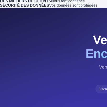
DES MILLIERS DE CLIENTS
Nous font confiance
SÉCURITÉ DES DONNÉES
Vos données sont protégées
Ve
Enc
Ven
Livr