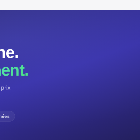
ne.
ent.
prix
nnées