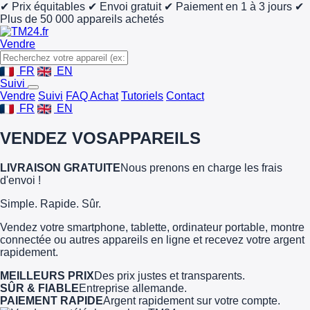
✔ Prix équitables
✔ Envoi gratuit
✔ Paiement en 1 à 3 jours
✔
Plus de 50 000 appareils achetés
Vendre
FR
EN
Suivi
Vendre
Suivi
FAQ Achat
Tutoriels
Contact
FR
EN
VENDEZ VOS
APPAREILS
LIVRAISON GRATUITE
Nous prenons en charge les frais
d'envoi !
Simple. Rapide. Sûr.
Vendez votre smartphone, tablette, ordinateur portable, montre
connectée ou autres appareils en ligne et recevez votre argent
rapidement.
MEILLEURS PRIX
Des prix justes et transparents.
SÛR & FIABLE
Entreprise allemande.
PAIEMENT RAPIDE
Argent rapidement sur votre compte.