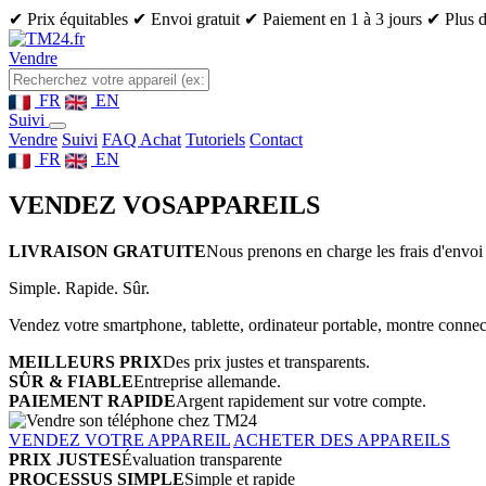
✔ Prix équitables
✔ Envoi gratuit
✔ Paiement en 1 à 3 jours
✔ Plus d
Vendre
FR
EN
Suivi
Vendre
Suivi
FAQ Achat
Tutoriels
Contact
FR
EN
VENDEZ VOS
APPAREILS
LIVRAISON GRATUITE
Nous prenons en charge les frais d'envoi 
Simple. Rapide. Sûr.
Vendez votre smartphone, tablette, ordinateur portable, montre connect
MEILLEURS PRIX
Des prix justes et transparents.
SÛR & FIABLE
Entreprise allemande.
PAIEMENT RAPIDE
Argent rapidement sur votre compte.
VENDEZ VOTRE APPAREIL
ACHETER DES APPAREILS
PRIX JUSTES
Évaluation transparente
PROCESSUS SIMPLE
Simple et rapide