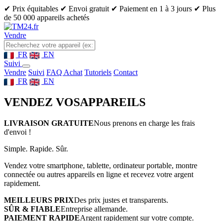
✔ Prix équitables
✔ Envoi gratuit
✔ Paiement en 1 à 3 jours
✔ Plus
de 50 000 appareils achetés
Vendre
FR
EN
Suivi
Vendre
Suivi
FAQ Achat
Tutoriels
Contact
FR
EN
VENDEZ VOS
APPAREILS
LIVRAISON GRATUITE
Nous prenons en charge les frais
d'envoi !
Simple. Rapide. Sûr.
Vendez votre smartphone, tablette, ordinateur portable, montre
connectée ou autres appareils en ligne et recevez votre argent
rapidement.
MEILLEURS PRIX
Des prix justes et transparents.
SÛR & FIABLE
Entreprise allemande.
PAIEMENT RAPIDE
Argent rapidement sur votre compte.