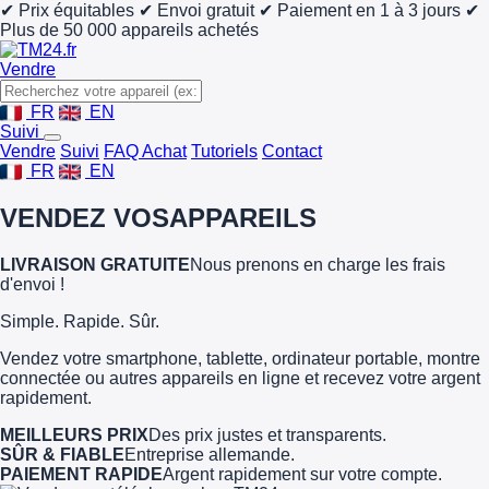
✔ Prix équitables
✔ Envoi gratuit
✔ Paiement en 1 à 3 jours
✔
Plus de 50 000 appareils achetés
Vendre
FR
EN
Suivi
Vendre
Suivi
FAQ Achat
Tutoriels
Contact
FR
EN
VENDEZ VOS
APPAREILS
LIVRAISON GRATUITE
Nous prenons en charge les frais
d'envoi !
Simple. Rapide. Sûr.
Vendez votre smartphone, tablette, ordinateur portable, montre
connectée ou autres appareils en ligne et recevez votre argent
rapidement.
MEILLEURS PRIX
Des prix justes et transparents.
SÛR & FIABLE
Entreprise allemande.
PAIEMENT RAPIDE
Argent rapidement sur votre compte.