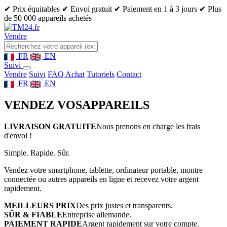
✔ Prix équitables
✔ Envoi gratuit
✔ Paiement en 1 à 3 jours
✔ Plus
de 50 000 appareils achetés
Vendre
FR
EN
Suivi
Vendre
Suivi
FAQ Achat
Tutoriels
Contact
FR
EN
VENDEZ VOS
APPAREILS
LIVRAISON GRATUITE
Nous prenons en charge les frais
d'envoi !
Simple. Rapide. Sûr.
Vendez votre smartphone, tablette, ordinateur portable, montre
connectée ou autres appareils en ligne et recevez votre argent
rapidement.
MEILLEURS PRIX
Des prix justes et transparents.
SÛR & FIABLE
Entreprise allemande.
PAIEMENT RAPIDE
Argent rapidement sur votre compte.