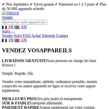
✔ Prix équitables
✔ Envoi gratuit
✔ Paiement en 1 à 3 jours
✔ Plus
de 50 000 appareils achetés
Vendre
FR
EN
Suivi
Vendre
Suivi
FAQ Achat
Tutoriels
Contact
FR
EN
VENDEZ VOS
APPAREILS
LIVRAISON GRATUITE
Nous prenons en charge les frais
d'envoi !
Simple. Rapide. Sûr.
Vendez votre smartphone, tablette, ordinateur portable, montre
connectée ou autres appareils en ligne et recevez votre argent
rapidement.
MEILLEURS PRIX
Des prix justes et transparents.
SÛR & FIABLE
Entreprise allemande.
PAIEMENT RAPIDE
Argent rapidement sur votre compte.