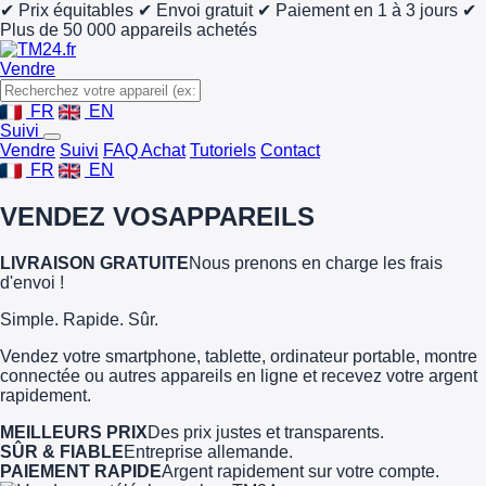
✔ Prix équitables
✔ Envoi gratuit
✔ Paiement en 1 à 3 jours
✔
Plus de 50 000 appareils achetés
Vendre
FR
EN
Suivi
Vendre
Suivi
FAQ Achat
Tutoriels
Contact
FR
EN
VENDEZ VOS
APPAREILS
LIVRAISON GRATUITE
Nous prenons en charge les frais
d'envoi !
Simple. Rapide. Sûr.
Vendez votre smartphone, tablette, ordinateur portable, montre
connectée ou autres appareils en ligne et recevez votre argent
rapidement.
MEILLEURS PRIX
Des prix justes et transparents.
SÛR & FIABLE
Entreprise allemande.
PAIEMENT RAPIDE
Argent rapidement sur votre compte.