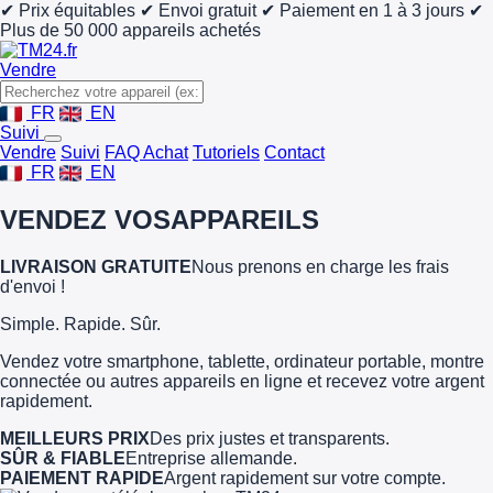
✔ Prix équitables
✔ Envoi gratuit
✔ Paiement en 1 à 3 jours
✔
Plus de 50 000 appareils achetés
Vendre
FR
EN
Suivi
Vendre
Suivi
FAQ Achat
Tutoriels
Contact
FR
EN
VENDEZ VOS
APPAREILS
LIVRAISON GRATUITE
Nous prenons en charge les frais
d'envoi !
Simple. Rapide. Sûr.
Vendez votre smartphone, tablette, ordinateur portable, montre
connectée ou autres appareils en ligne et recevez votre argent
rapidement.
MEILLEURS PRIX
Des prix justes et transparents.
SÛR & FIABLE
Entreprise allemande.
PAIEMENT RAPIDE
Argent rapidement sur votre compte.