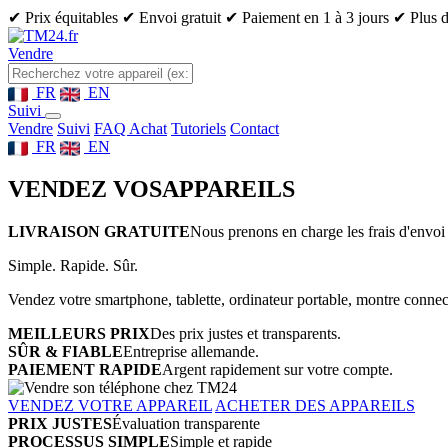
✔ Prix équitables
✔ Envoi gratuit
✔ Paiement en 1 à 3 jours
✔ Plus d
Vendre
FR
EN
Suivi
Vendre
Suivi
FAQ Achat
Tutoriels
Contact
FR
EN
VENDEZ VOS
APPAREILS
LIVRAISON GRATUITE
Nous prenons en charge les frais d'envoi 
Simple. Rapide. Sûr.
Vendez votre smartphone, tablette, ordinateur portable, montre connect
MEILLEURS PRIX
Des prix justes et transparents.
SÛR & FIABLE
Entreprise allemande.
PAIEMENT RAPIDE
Argent rapidement sur votre compte.
VENDEZ VOTRE APPAREIL
ACHETER DES APPAREILS
PRIX JUSTES
Évaluation transparente
PROCESSUS SIMPLE
Simple et rapide