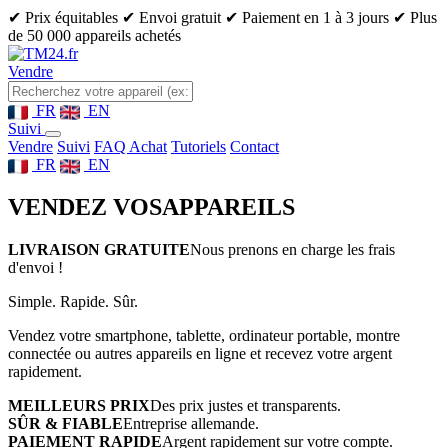
✔ Prix équitables
✔ Envoi gratuit
✔ Paiement en 1 à 3 jours
✔ Plus
de 50 000 appareils achetés
Vendre
FR
EN
Suivi
Vendre
Suivi
FAQ Achat
Tutoriels
Contact
FR
EN
VENDEZ VOS
APPAREILS
LIVRAISON GRATUITE
Nous prenons en charge les frais
d'envoi !
Simple. Rapide. Sûr.
Vendez votre smartphone, tablette, ordinateur portable, montre
connectée ou autres appareils en ligne et recevez votre argent
rapidement.
MEILLEURS PRIX
Des prix justes et transparents.
SÛR & FIABLE
Entreprise allemande.
PAIEMENT RAPIDE
Argent rapidement sur votre compte.