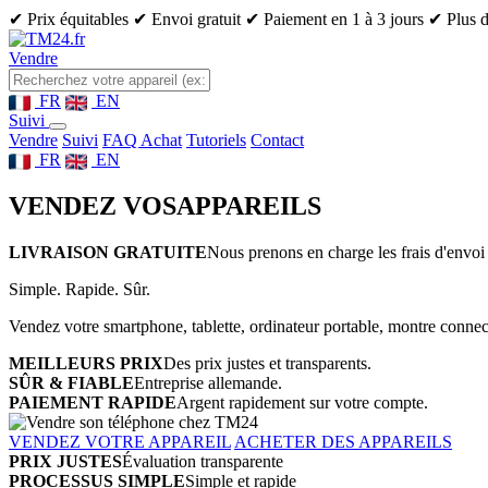
✔ Prix équitables
✔ Envoi gratuit
✔ Paiement en 1 à 3 jours
✔ Plus d
Vendre
FR
EN
Suivi
Vendre
Suivi
FAQ Achat
Tutoriels
Contact
FR
EN
VENDEZ VOS
APPAREILS
LIVRAISON GRATUITE
Nous prenons en charge les frais d'envoi 
Simple. Rapide. Sûr.
Vendez votre smartphone, tablette, ordinateur portable, montre connect
MEILLEURS PRIX
Des prix justes et transparents.
SÛR & FIABLE
Entreprise allemande.
PAIEMENT RAPIDE
Argent rapidement sur votre compte.
VENDEZ VOTRE APPAREIL
ACHETER DES APPAREILS
PRIX JUSTES
Évaluation transparente
PROCESSUS SIMPLE
Simple et rapide