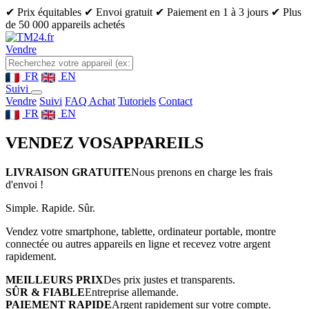
✔ Prix équitables
✔ Envoi gratuit
✔ Paiement en 1 à 3 jours
✔ Plus
de 50 000 appareils achetés
Vendre
FR
EN
Suivi
Vendre
Suivi
FAQ Achat
Tutoriels
Contact
FR
EN
VENDEZ VOS
APPAREILS
LIVRAISON GRATUITE
Nous prenons en charge les frais
d'envoi !
Simple. Rapide. Sûr.
Vendez votre smartphone, tablette, ordinateur portable, montre
connectée ou autres appareils en ligne et recevez votre argent
rapidement.
MEILLEURS PRIX
Des prix justes et transparents.
SÛR & FIABLE
Entreprise allemande.
PAIEMENT RAPIDE
Argent rapidement sur votre compte.