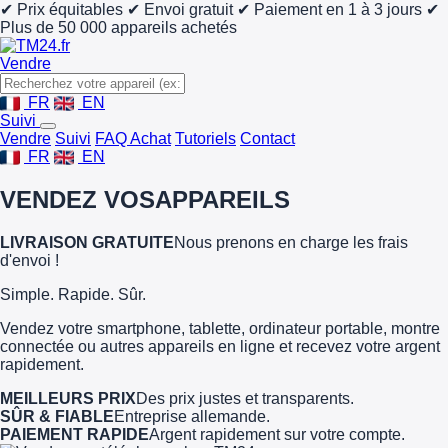
✔ Prix équitables
✔ Envoi gratuit
✔ Paiement en 1 à 3 jours
✔
Plus de 50 000 appareils achetés
Vendre
FR
EN
Suivi
Vendre
Suivi
FAQ Achat
Tutoriels
Contact
FR
EN
VENDEZ VOS
APPAREILS
LIVRAISON GRATUITE
Nous prenons en charge les frais
d'envoi !
Simple. Rapide. Sûr.
Vendez votre smartphone, tablette, ordinateur portable, montre
connectée ou autres appareils en ligne et recevez votre argent
rapidement.
MEILLEURS PRIX
Des prix justes et transparents.
SÛR & FIABLE
Entreprise allemande.
PAIEMENT RAPIDE
Argent rapidement sur votre compte.