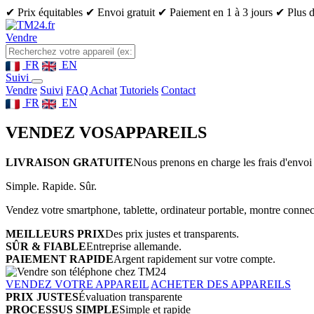
✔ Prix équitables
✔ Envoi gratuit
✔ Paiement en 1 à 3 jours
✔ Plus d
Vendre
FR
EN
Suivi
Vendre
Suivi
FAQ Achat
Tutoriels
Contact
FR
EN
VENDEZ VOS
APPAREILS
LIVRAISON GRATUITE
Nous prenons en charge les frais d'envoi 
Simple. Rapide. Sûr.
Vendez votre smartphone, tablette, ordinateur portable, montre connect
MEILLEURS PRIX
Des prix justes et transparents.
SÛR & FIABLE
Entreprise allemande.
PAIEMENT RAPIDE
Argent rapidement sur votre compte.
VENDEZ VOTRE APPAREIL
ACHETER DES APPAREILS
PRIX JUSTES
Évaluation transparente
PROCESSUS SIMPLE
Simple et rapide