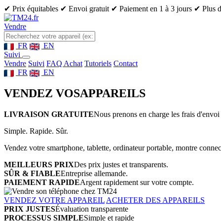
✔ Prix équitables
✔ Envoi gratuit
✔ Paiement en 1 à 3 jours
✔ Plus d
Vendre
FR
EN
Suivi
Vendre
Suivi
FAQ Achat
Tutoriels
Contact
FR
EN
VENDEZ VOS
APPAREILS
LIVRAISON GRATUITE
Nous prenons en charge les frais d'envoi 
Simple. Rapide. Sûr.
Vendez votre smartphone, tablette, ordinateur portable, montre connect
MEILLEURS PRIX
Des prix justes et transparents.
SÛR & FIABLE
Entreprise allemande.
PAIEMENT RAPIDE
Argent rapidement sur votre compte.
VENDEZ VOTRE APPAREIL
ACHETER DES APPAREILS
PRIX JUSTES
Évaluation transparente
PROCESSUS SIMPLE
Simple et rapide