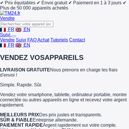
✔ Prix équitables
✔ Envoi gratuit
✔ Paiement en 1 à 3 jours
✔
Plus de 50 000 appareils achetés
Vendre
FR
EN
Suivi
Vendre
Suivi
FAQ Achat
Tutoriels
Contact
FR
EN
VENDEZ VOS
APPAREILS
LIVRAISON GRATUITE
Nous prenons en charge les frais
d'envoi !
Simple. Rapide. Sûr.
Vendez votre smartphone, tablette, ordinateur portable, montre
connectée ou autres appareils en ligne et recevez votre argent
rapidement.
MEILLEURS PRIX
Des prix justes et transparents.
SÛR & FIABLE
Entreprise allemande.
PAIEMENT RAPIDE
Argent rapidement sur votre compte.