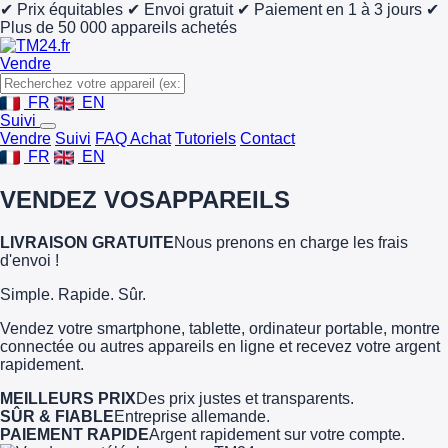
✔ Prix équitables
✔ Envoi gratuit
✔ Paiement en 1 à 3 jours
✔
Plus de 50 000 appareils achetés
Vendre
FR
EN
Suivi
Vendre
Suivi
FAQ Achat
Tutoriels
Contact
FR
EN
VENDEZ VOS
APPAREILS
LIVRAISON GRATUITE
Nous prenons en charge les frais
d'envoi !
Simple. Rapide. Sûr.
Vendez votre smartphone, tablette, ordinateur portable, montre
connectée ou autres appareils en ligne et recevez votre argent
rapidement.
MEILLEURS PRIX
Des prix justes et transparents.
SÛR & FIABLE
Entreprise allemande.
PAIEMENT RAPIDE
Argent rapidement sur votre compte.