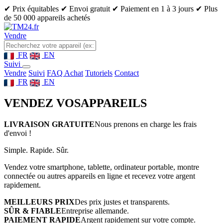
✔ Prix équitables
✔ Envoi gratuit
✔ Paiement en 1 à 3 jours
✔ Plus
de 50 000 appareils achetés
Vendre
FR
EN
Suivi
Vendre
Suivi
FAQ Achat
Tutoriels
Contact
FR
EN
VENDEZ VOS
APPAREILS
LIVRAISON GRATUITE
Nous prenons en charge les frais
d'envoi !
Simple. Rapide. Sûr.
Vendez votre smartphone, tablette, ordinateur portable, montre
connectée ou autres appareils en ligne et recevez votre argent
rapidement.
MEILLEURS PRIX
Des prix justes et transparents.
SÛR & FIABLE
Entreprise allemande.
PAIEMENT RAPIDE
Argent rapidement sur votre compte.