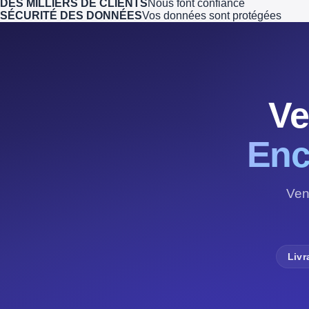
DES MILLIERS DE CLIENTS
Nous font confiance
SÉCURITÉ DES DONNÉES
Vos données sont protégées
Ve
Enc
Ven
Livr