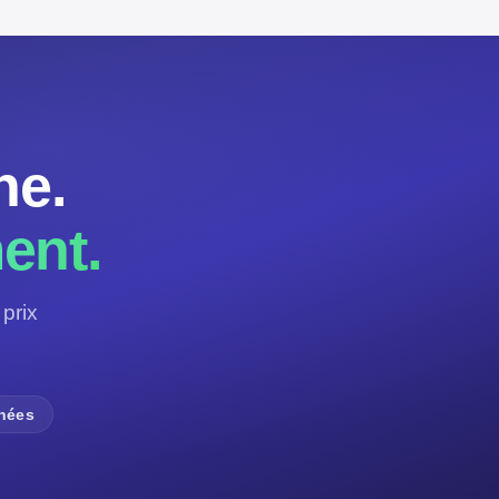
ne.
ent.
prix
nnées