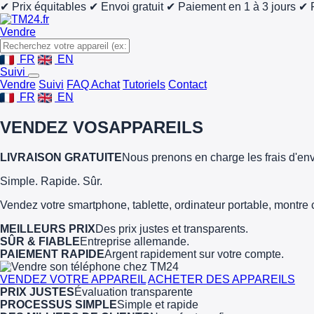
✔ Prix équitables
✔ Envoi gratuit
✔ Paiement en 1 à 3 jours
✔ 
Vendre
FR
EN
Suivi
Vendre
Suivi
FAQ Achat
Tutoriels
Contact
FR
EN
VENDEZ VOS
APPAREILS
LIVRAISON GRATUITE
Nous prenons en charge les frais d'env
Simple. Rapide. Sûr.
Vendez votre smartphone, tablette, ordinateur portable, montre 
MEILLEURS PRIX
Des prix justes et transparents.
SÛR & FIABLE
Entreprise allemande.
PAIEMENT RAPIDE
Argent rapidement sur votre compte.
VENDEZ VOTRE APPAREIL
ACHETER DES APPAREILS
PRIX JUSTES
Évaluation transparente
PROCESSUS SIMPLE
Simple et rapide