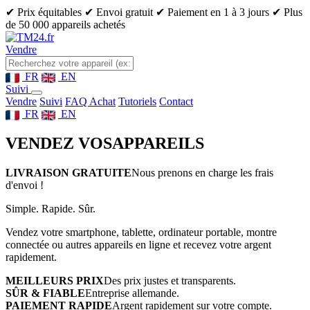
✔ Prix équitables
✔ Envoi gratuit
✔ Paiement en 1 à 3 jours
✔ Plus
de 50 000 appareils achetés
Vendre
FR
EN
Suivi
Vendre
Suivi
FAQ Achat
Tutoriels
Contact
FR
EN
VENDEZ VOS
APPAREILS
LIVRAISON GRATUITE
Nous prenons en charge les frais
d'envoi !
Simple. Rapide. Sûr.
Vendez votre smartphone, tablette, ordinateur portable, montre
connectée ou autres appareils en ligne et recevez votre argent
rapidement.
MEILLEURS PRIX
Des prix justes et transparents.
SÛR & FIABLE
Entreprise allemande.
PAIEMENT RAPIDE
Argent rapidement sur votre compte.